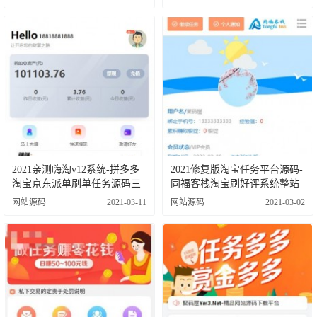
2021亲测嗨淘v12系统-拼多多
2021修复版淘宝任务平台源码-
淘宝京东派单刷单任务源码三
同福客栈淘宝刷好评系统整站
合一
源码
网站源码
2021-03-11
网站源码
2021-03-02