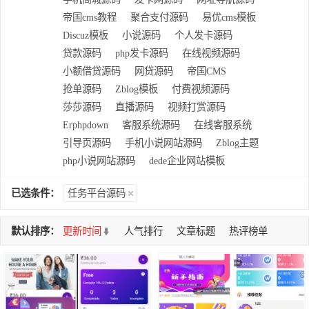
帝国cms教程
聚合支付源码
易优cms模板
Discuz模板
小说源码
个人发卡源码
贷款源码
php发卡源码
在线视频源码
小额借贷源码
网贷源码
帝国CMS
抢单源码
Zblog模板
付费视频源码
莎莎源码
直播源码
视频打赏源码
Erphpdown
客服系统源码
在线客服系统
引导页源码
手机小说网站源码
Zblog主题
php小说网站源码
dede企业网站模板
已选条件：
任务平台源码
默认排序：
更新时间
人气排行
文章标题
热评榜单
共查询到 39 个DEMO