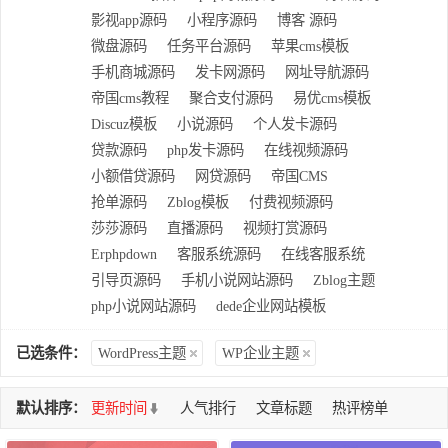
影视app源码
小程序源码
博客 源码
微盘源码
任务平台源码
苹果cms模板
手机商城源码
发卡网源码
网址导航源码
帝国cms教程
聚合支付源码
易优cms模板
Discuz模板
小说源码
个人发卡源码
贷款源码
php发卡源码
在线视频源码
小额借贷源码
网贷源码
帝国CMS
抢单源码
Zblog模板
付费视频源码
莎莎源码
直播源码
视频打赏源码
Erphpdown
客服系统源码
在线客服系统
引导页源码
手机小说网站源码
Zblog主题
php小说网站源码
dede企业网站模板
已选条件：
WordPress主题
WP企业主题
默认排序：
更新时间
人气排行
文章标题
热评榜单
共查询到 16 个DEMO