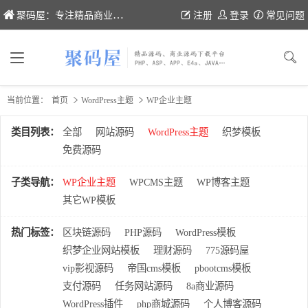
聚码屋：专注精品商业网站源码、织梦/帝国cms模板、wp主题的分享
注册
登录
常见问题
当前位置：
首页
WordPress主题
WP企业主题
类目列表：
全部
网站源码
WordPress主题
织梦模板
免费源码
子类导航：
WP企业主题
WPCMS主题
WP博客主题
其它WP模板
热门标签：
区块链源码
PHP源码
WordPress模板
织梦企业网站模板
理财源码
775源码屋
vip影视源码
帝国cms模板
pbootcms模板
支付源码
任务网站源码
8a商业源码
WordPress插件
php商城源码
个人博客源码