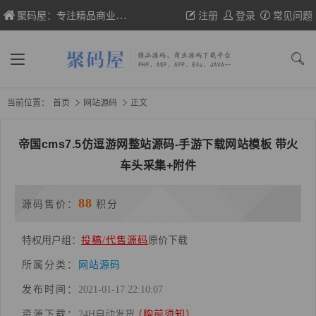
聚码屋：专注精品商业网站源码、织梦/帝国cms模板、wp主题的分享
注册
登录
常见问题
当前位置：
首页
网站源码
正文
帝国cms7.5仿逗游网整站源码-手游下载网站模板 带火
车头采集+附件
88
源码售价：
积分
特权用户组：
投稿/代售源码
原价下载
所属分类：
网站源码
发布时间：
2021-01-17 22:10:07
资源下载：
24H自动发货
（购前须知）