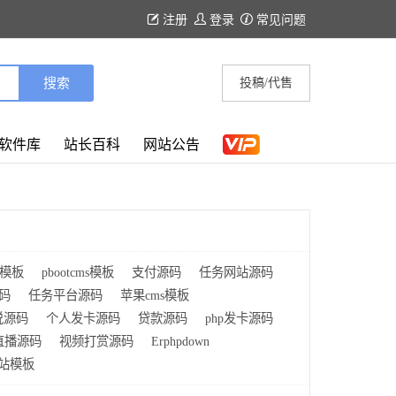
注册
登录
常见问题
投稿/代售
软件库
站长百科
网站公告
s模板
pbootcms模板
支付源码
任务网站源码
码
任务平台源码
苹果cms模板
说源码
个人发卡源码
贷款源码
php发卡源码
直播源码
视频打赏源码
Erphpdown
网站模板