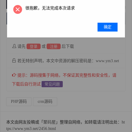
很抱歉，无法完成本次请求
下载地址
确定
35
售价：
积分
请先
登录
或
注册
后下载
若无特别声明，本文中资源的解压密码是：www.ym3.net
提示：源码搜集于网络，不保证其完整性和安全性，请
下载后自行测试
常见问题
PHP源码
crm源码
本文由网友投稿或「
聚码屋
」整理自网络，如转载请注明出处：
ht
tps://www.ym3.net/2456.html