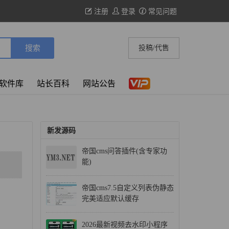
注册
登录
常见问题
投稿/代售
软件库
站长百科
网站公告
新发源码
帝国cms问答插件(含专家功
能)
帝国cms7.5自定义列表伪静态
完美适应默认缓存
2026最新视频去水印小程序