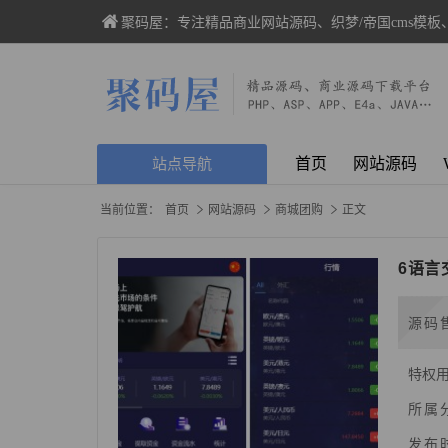
聚码屋：专注精品商业网站源码、织梦/帝国cms模板
首页
网站源码
站点导航
当前位置：
首页
网站源码
商城团购
正文
6语言
源码
特权
所属
发布