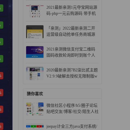
2021最新亲测1元夺宝网站源
码-php一元云购源码 带手机
版+控制
「亲测」2022最新亲测二开
运营级自动抢单任务商城源
码 带派单+转单
2021亲测微信支付宝二维码
固码收款轮询即时到账个人
免签支付源码多商户版+APP
监控
2020最新亲测7B2柒比贰主题
V2.9.9破解去授权无限制版w
p模板下载
猜你喜欢
微信社区小程序/h5/圈子论坛
贴吧交友/博客/社交/陌生人社
交/宠物/话题/私域/同城引流
jeepay计全三方java支付系统/