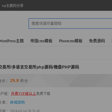
、wp主题的分享
WordPress主题
帝国cms模板
Pbootcms模板
免费源码
交易所/多语言交易所php源码/微盘PHP源码
29.8
售价：
积分
用户组：
月费VIP或以上
免费下载
分类：
商城团购
时间：
2024-03-14 20:31:45