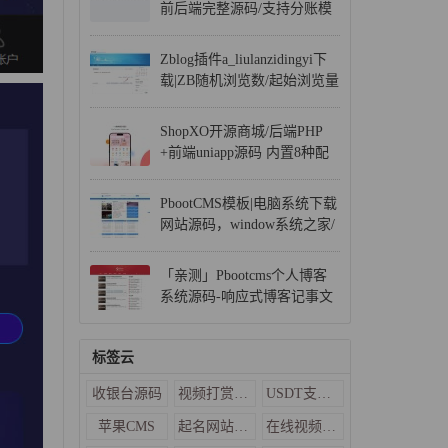
前后端完整源码/支持分账模
式/带完整教程
Zblog插件a_liulanzidingyi下
载|ZB随机浏览数/起始浏览量
设置插件
ShopXO开源商城/后端PHP
+前端uniapp源码 内置8种配
色
PbootCMS模板|电脑系统下载
网站源码，window系统之家/
软件下载源码
「亲测」Pbootcms个人博客
系统源码-响应式博客记事文
章网站源码下载
标签云
收银台源码
视频打赏源码
USDT支付系统
苹果CMS
起名网站源码
在线视频源码