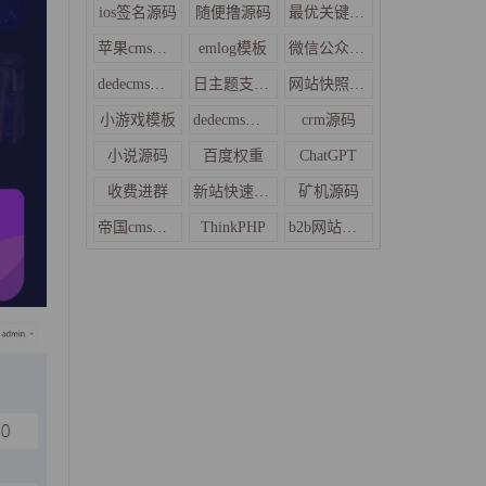
ios签名源码
随便撸源码
最优关键词密度
苹果cms教程
emlog模板
微信公众平台导航
dedecms织梦大气后台模板
日主题支付插件
网站快照不更新
小游戏模板
dedecms企业模板
crm源码
小说源码
百度权重
ChatGPT
收费进群
新站快速收录
矿机源码
帝国cms模板
ThinkPHP
b2b网站源码