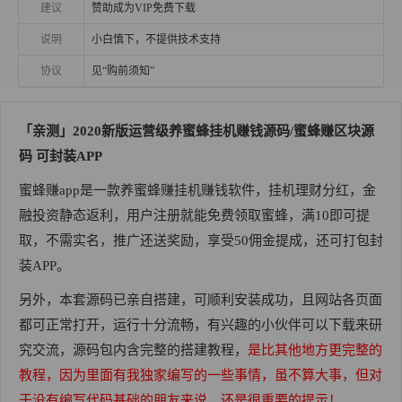
建议
赞助成为VIP免费下载
说明
小白慎下，不提供技术支持
协议
见“购前须知”
「亲测」2020新版运营级养蜜蜂挂机赚钱源码/蜜蜂赚区块源
码 可封装APP
蜜蜂赚app是一款养蜜蜂赚挂机赚钱软件，挂机理财分红，金
融投资静态返利，用户注册就能免费领取蜜蜂，满10即可提
取，不需实名，推广还送奖励，享受50佣金提成，还可打包封
装APP。
另外，本套源码已亲自搭建，可顺利安装成功，且网站各页面
都可正常打开，运行十分流畅，有兴趣的小伙伴可以下载来研
究交流，源码包内含完整的搭建教程，
是比其他地方更完整的
教程，因为里面有我独家编写的一些事情，虽不算大事，但对
于没有编写代码基础的朋友来说，还是很重要的提示！