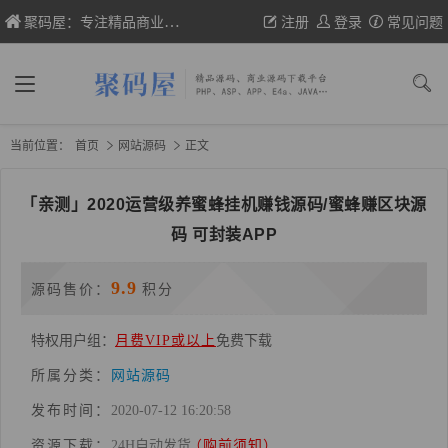
聚码屋：专注精品商业网站源码、织梦/帝国cms模板、wp主题的分享
注册
登录
常见问题
当前位置：
首页
网站源码
正文
「亲测」2020运营级养蜜蜂挂机赚钱源码/蜜蜂赚区块源
码 可封装APP
9.9
源码售价：
积分
特权用户组：
月费VIP或以上
免费下载
所属分类：
网站源码
发布时间：
2020-07-12 16:20:58
资源下载：
24H自动发货
（购前须知）