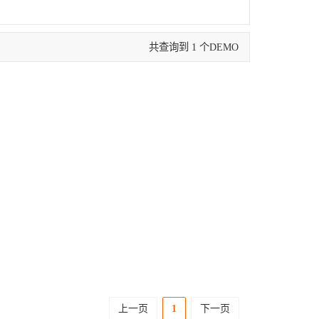
共查询到 1 个DEMO
上一页
1
下一页