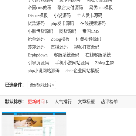
帝国cms教程
聚合支付源码
易优cms模板
Discuz模板
小说源码
个人发卡源码
贷款源码
php发卡源码
在线视频源码
小额借贷源码
网贷源码
帝国CMS
抢单源码
Zblog模板
付费视频源码
莎莎源码
直播源码
视频打赏源码
Erphpdown
客服系统源码
在线客服系统
引导页源码
手机小说网站源码
Zblog主题
php小说网站源码
dede企业网站模板
已选条件：
源码网源码
默认排序：
更新时间
人气排行
文章标题
热评榜单
共查询到 1 个DEMO