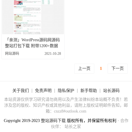
「亲测」WordPress源码网源码
整站打包下载 附带1200+数据
网站源码
2021-10-28
上一页
1
下一页
关于我们
免责声明
隐私保护
新手帮助
站长源码
本站资源仅供学习研究请勿商用以及产生法律纠纷本站概不负责！若
涉及您的版权、知识产权或其他利益，请附上版权证明邮件告知，邮
箱：cnzz8#outlook.com
Copyright 2019-2023
整站源码下载
版权所有，并保留所有权利 ·
合作
伙伴：
站长之家