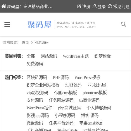
聚码屋：专注精品商业网站源码、织梦/帝国cms模板、wp主题的分享
注册
登录
常见问题
当前位置：
首页
引流源码
类目列表：
全部
网站源码
WordPress主题
织梦模板
免费源码
热门标签：
区块链源码
PHP源码
WordPress模板
织梦企业网站模板
理财源码
775源码屋
vip影视源码
帝国cms模板
pbootcms模板
支付源码
任务网站源码
8a商业源码
WordPress插件
php商城源码
个人博客源码
影视app源码
小程序源码
博客 源码
微盘源码
任务平台源码
苹果cms模板
手机商城源码
发卡网源码
网址导航源码