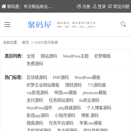
聚码屋：专注精品商业网站源码、织梦/帝国cms模板、wp主题的分享
注册
登录
常见问题
当前位置：
首页
USDT支付系统
类目列表：
全部
网站源码
WordPress主题
织梦模板
免费源码
热门标签：
区块链源码
PHP源码
WordPress模板
织梦企业网站模板
理财源码
775源码屋
vip影视源码
帝国cms模板
pbootcms模板
支付源码
任务网站源码
8a商业源码
WordPress插件
php商城源码
个人博客源码
影视app源码
小程序源码
博客 源码
微盘源码
任务平台源码
苹果cms模板
手机商城源码
发卡网源码
网址导航源码