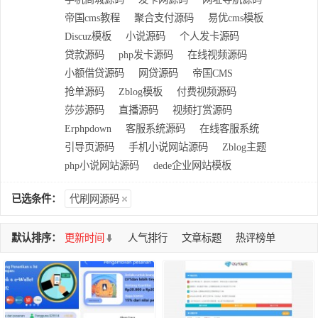
帝国cms教程
聚合支付源码
易优cms模板
Discuz模板
小说源码
个人发卡源码
贷款源码
php发卡源码
在线视频源码
小额借贷源码
网贷源码
帝国CMS
抢单源码
Zblog模板
付费视频源码
莎莎源码
直播源码
视频打赏源码
Erphpdown
客服系统源码
在线客服系统
引导页源码
手机小说网站源码
Zblog主题
php小说网站源码
dede企业网站模板
已选条件：
代刷网源码
默认排序：
更新时间
人气排行
文章标题
热评榜单
共查询到 9 个DEMO