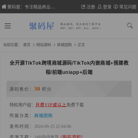
聚码屋：专注精品商业网站源码、织梦/帝国cms模板、wp主题的分享
注册
登录
常见问题
当前位置：
首页
网站源码
商城团购
正文
全开源TikTok跨境商城源码/TikTok内嵌商城+搭建教
程/前端uniapp+后端
30
源码售价：
积分
特权用户组：
月费VIP或以上
免费下载
所属分类：
商城团购
发布时间：
2024-09-25 21:04:06
资源下载：
24H自动发货
（购前须知）