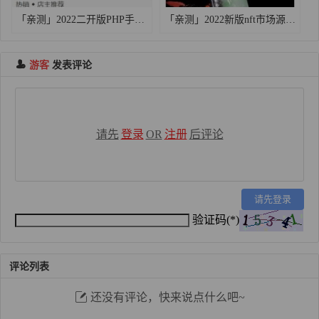
「亲测」2022二开版PHP手机微商城源码下载 带免签支付接口+搭建教程
「亲测」2022新版nft市场源码-tp在线拍卖源码/数字藏品古玩字画交易平台源码
游客
发表评论
请先
登录
OR
注册
后评论
请先登录
验证码(*)
评论列表
还没有评论，快来说点什么吧~