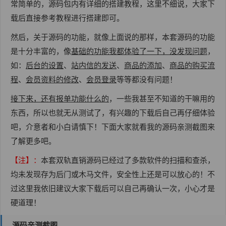
常简单的，源码包内有详细的搭建教程，这里不细说，大家下
载后直接参考教程进行搭建即可。
然后，关于源码的功能，就像上面说的那样，本套源码的功能
是十分丰富的，像
基础的功能我都体验了一下，没发现问题
，
如：
后台的设置
、
站内信的发送
、
商品的添加
、
商品的购买流
程
、
会员资料的修改
、
会员登录
等等都没有问题！
接下来，还有报单功能什么的
，一些我甚至不知道的干嘛用的
东西，所以也就无从测试了，有兴趣的下载后自己再仔细体验
吧，介意者和小白请慎下！下面大家就看我的源码亲测截图来
了解更多吧。
【注】：
本套双轨直销源码已经过了多款软件的扫描和查杀，
均未发现存为后门或木马文件，安全性上还是可以放心的！不
过这里我依旧建议大家下载后可以自己再确认一次，小心才是
硬道理！
源码亲测截图