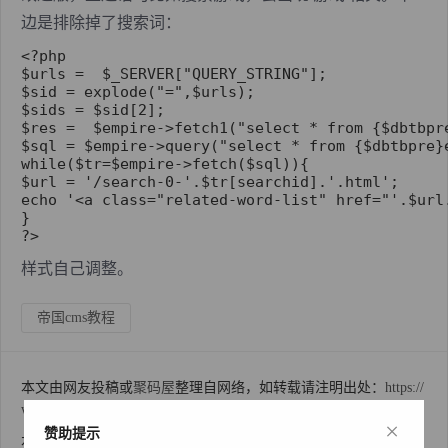
边是排除掉了搜索词：
<?php

$urls =  $_SERVER["QUERY_STRING"];

$sid = explode("=",$urls);

$sids = $sid[2];

$res =  $empire->fetch1("select * from {$dbtbpr
$sql = $empire->query("select * from {$dbtbpre}
while($tr=$empire->fetch($sql)){

$url = '/search-0-'.$tr[searchid].'.html';

echo '<a class="related-word-list" href="'.$url
}

?>
样式自己调整。
帝国cms教程
本文由网友投稿或
聚码屋
整理自网络，如转载请注明出处：
https://
www.ym3.net/2592.html
；
×
赞助提示
本站发布的内容若侵犯到您的权益，请邮件联系 cnzz8#outlook.co