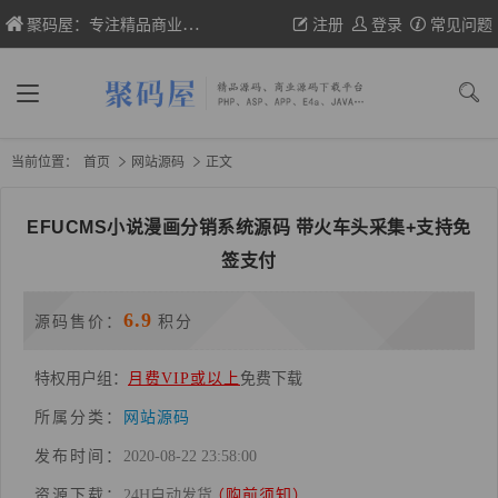
聚码屋：专注精品商业网站源码、织梦/帝国cms模板、wp主题的分享
注册
登录
常见问题
当前位置：
首页
网站源码
正文
EFUCMS小说漫画分销系统源码 带火车头采集+支持免
签支付
6.9
源码售价：
积分
特权用户组：
月费VIP或以上
免费下载
所属分类：
网站源码
发布时间：
2020-08-22 23:58:00
资源下载：
24H自动发货
（购前须知）