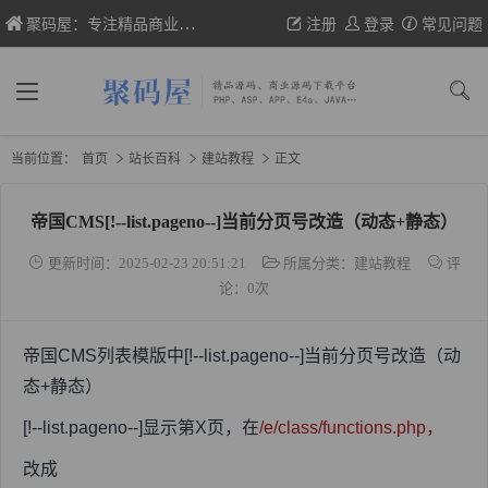
聚码屋：专注精品商业网站源码、织梦/帝国cms模板、wp主题的分享
注册
登录
常见问题
当前位置：
首页
站长百科
建站教程
正文
帝国CMS[!--list.pageno--]当前分页号改造（动态+静态）
更新时间：2025-02-23 20:51:21
所属分类：
建站教程
评
论：0次
帝国CMS列表模版中[!--list.pageno--]当前分页号改造（动
态+静态）
[!--list.pageno--]显示第X页，在
/e/class/functions.php，
改成