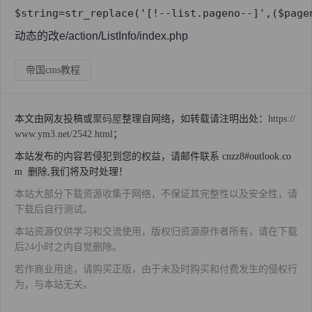
$string=str_replace('[!--list.pageno--]',($pag
动态的改e/action/ListInfo/index.php
帝国cms教程
本文由网友投稿或
聚码屋
整理自网络，如转载请注明出处：
https://
www.ym3.net/2542.html
；
本站发布的内容若侵犯到您的权益，请邮件联系 cnzz8#outlook.co
m 删除,我们将及时处理！
本站大部分下载资源收集于网络，不保证其完整性以及安全性，请
下载后自行测试。
本站资源仅供学习和交流使用，版权归资源原作者所有，请在下载
后24小时之内自觉删除。
若作商业用途，请购买正版，由于未及时购买和付费发生的侵权行
为，与本站无关。